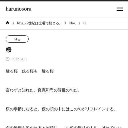
harunosora
blog_22世紀は土曜で始まる。
blog
桜
blog
桜
2022.04.12
散る桜 残る桜も 散る桜
言わずと知れた、良寛和尚の辞世の句だ。
桜の季節になると、僕の頭の中にはこの句がリフレインする。
命の摂理を説かれると同時に、「お前の残りの人生、それでいい