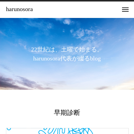
harunosora
2
2
世
紀
は
、
土
曜
で
始
ま
る
。
h
a
r
u
n
o
s
o
r
a
代
表
が
綴
る
b
l
o
g
早期診断